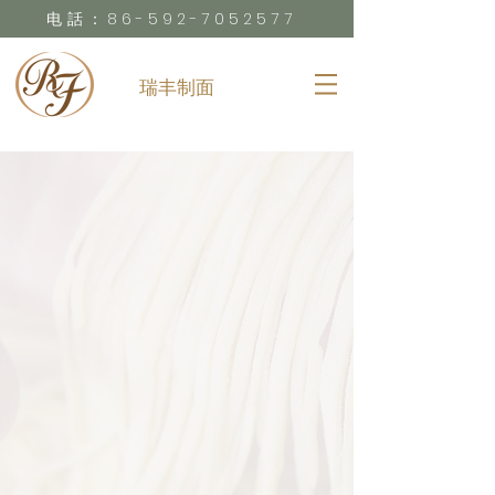
电話：86-592-7052577
瑞丰制面