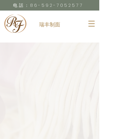
电話：86-592-7052577
瑞丰制面