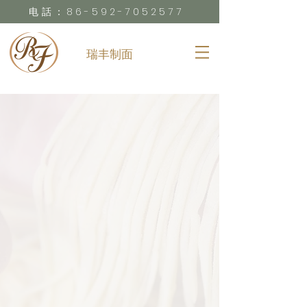
电話：86-592-7052577
瑞丰制面